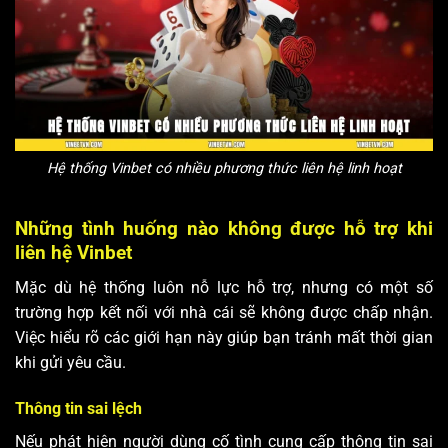
Hệ thống Vinbet có nhiều phương thức liên hệ linh hoạt
Những tình huống nào không được hỗ trợ khi
liên hệ Vinbet
Mặc dù hệ thống luôn nỗ lực hỗ trợ, nhưng có một số
trường hợp kết nối với nhà cái sẽ không được chấp nhận.
Việc hiểu rõ các giới hạn này giúp bạn tránh mất thời gian
khi gửi yêu cầu.
Thông tin sai lệch
Nếu phát hiện người dùng cố tình cung cấp thông tin sai