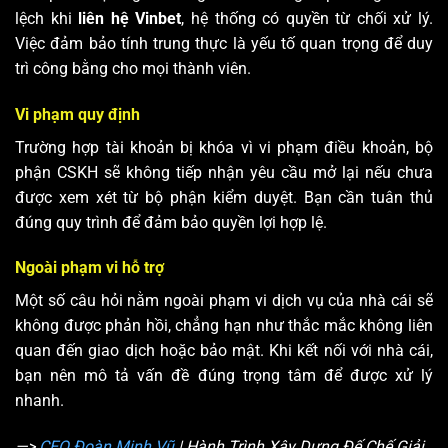
lệch khi
liên hệ Vinbet
, hệ thống có quyền từ chối xử lý.
Việc đảm bảo tính trung thực là yếu tố quan trọng để duy
trì công bằng cho mọi thành viên.
Vi phạm quy định
Trường hợp tài khoản bị khóa vì vi phạm điều khoản, bộ
phận CSKH sẽ không tiếp nhận yêu cầu mở lại nếu chưa
được xem xét từ bộ phận kiểm duyệt. Bạn cần tuân thủ
đúng quy trình để đảm bảo quyền lợi hợp lệ.
Ngoài phạm vi hỗ trợ
Một số câu hỏi nằm ngoài phạm vi dịch vụ của nhà cái sẽ
không được phản hồi, chẳng hạn như thắc mắc không liên
quan đến giao dịch hoặc bảo mật. Khi kết nối với nhà cái,
bạn nên mô tả vấn đề đúng trọng tâm để được xử lý
nhanh.
—>
CEO Đoàn Minh Vũ
| Hành Trình Xây Dựng Đế Chế Giải