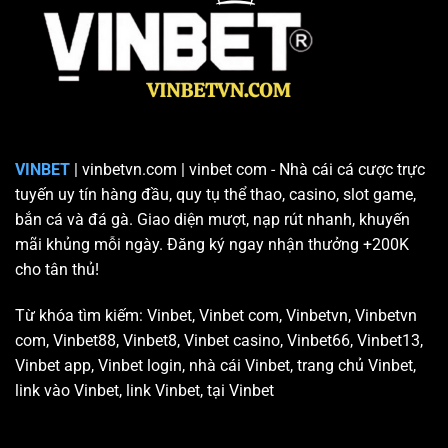
VINBET
| vinbetvn.com | vinbet com - Nhà cái cá cược trực
tuyến uy tín hàng đầu, quy tụ thể thao, casino, slot game,
bắn cá và đá gà. Giao diện mượt, nạp rút nhanh, khuyến
mãi khủng mỗi ngày. Đăng ký ngay nhận thưởng +200K
cho tân thủ!
Từ khóa tìm kiếm: Vinbet, Vinbet com, Vinbetvn, Vinbetvn
com, Vinbet88, Vinbet8, Vinbet casino, Vinbet66, Vinbet13,
Vinbet app, Vinbet login, nhà cái Vinbet, trang chủ Vinbet,
link vào Vinbet, link Vinbet, tại Vinbet