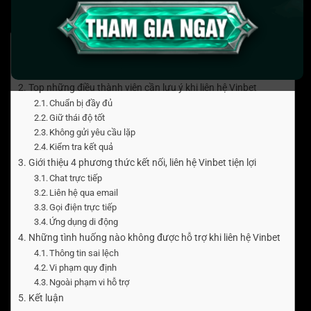
mượt mà, an toàn tuyệt đối.
Table of Contents
Liên hệ Vinbet là gì? Nhà cái có hỗ trợ tốt không?
Top những điều thành viên cần lưu ý khi liên hệ Vinbet
Chuẩn bị đầy đủ
Giữ thái độ tốt
Không gửi yêu cầu lặp
Kiểm tra kết quả
Giới thiệu 4 phương thức kết nối, liên hệ Vinbet tiện lợi
Chat trực tiếp
Liên hệ qua email
Gọi điện trực tiếp
Ứng dụng di động
Những tình huống nào không được hỗ trợ khi liên hệ Vinbet
Thông tin sai lệch
Vi phạm quy định
Ngoài phạm vi hỗ trợ
Kết luận