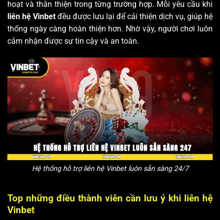
hoạt và thân thiện trong từng trường hợp. Mỗi yêu cầu khi
liên hệ Vinbet
đều được lưu lại để cải thiện dịch vụ, giúp hệ
thống ngày càng hoàn thiện hơn. Nhờ vậy, người chơi luôn
cảm nhận được sự tin cậy và an toàn.
Hệ thống hỗ trợ liên hệ Vinbet luôn sẵn sàng 24/7
Top những điều thành viên cần lưu ý khi liên hệ
Vinbet