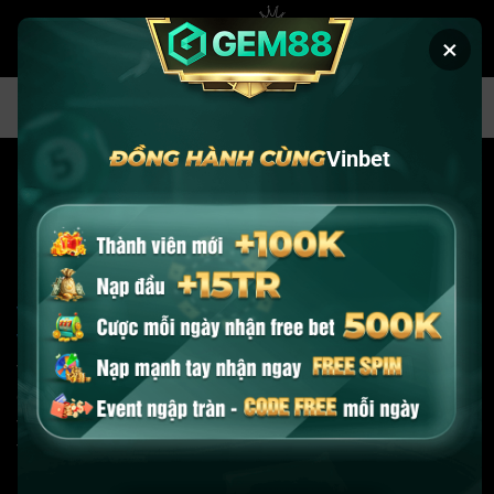
Chuyển
đến
×
nội
dung
ĐĂNG NHẬP
SOI KÈO
Vinbet
Liên Hệ Vinbet – Hỗ Trợ, Thành Viên Mọi
Lúc Mọi Nơi
Vinbet
luôn coi trọng việc hỗ trợ thành viên, vì vậy
liên hệ
Vinbet
là bước quan trọng giúp bạn kết nối nhanh chóng
với đội ngũ chăm sóc khách hàng chuyên nghiệp. Trong
quá trình tham gia hệ thống, nhiều người thường thắc mắc
về cách liên hệ sao cho đúng quy trình và hiệu quả nhất.
Thực hiện liên hệ đúng cách sẽ giúp bạn nhận được phản
hồi kịp thời, đảm bảo mọi giao dịch và trải nghiệm diễn ra