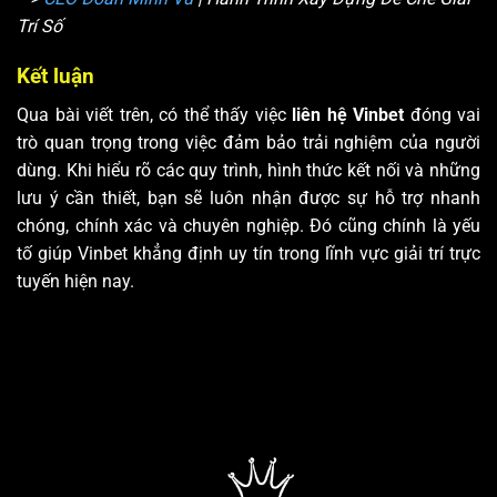
Trí Số
Kết luận
Qua bài viết trên, có thể thấy việc
liên hệ Vinbet
đóng vai
trò quan trọng trong việc đảm bảo trải nghiệm của người
dùng. Khi hiểu rõ các quy trình, hình thức kết nối và những
lưu ý cần thiết, bạn sẽ luôn nhận được sự hỗ trợ nhanh
chóng, chính xác và chuyên nghiệp. Đó cũng chính là yếu
tố giúp Vinbet khẳng định uy tín trong lĩnh vực giải trí trực
tuyến hiện nay.