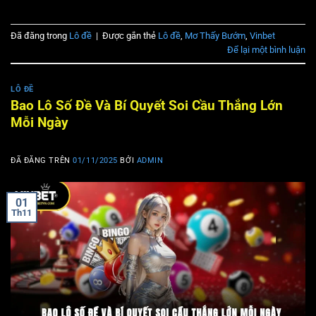
Đã đăng trong
Lô đề
|
Được gắn thẻ
Lô đề
,
Mơ Thấy Bướm
,
Vinbet
Để lại một bình luận
LÔ ĐỀ
Bao Lô Số Đề Và Bí Quyết Soi Cầu Thắng Lớn
Mỗi Ngày
ĐÃ ĐĂNG TRÊN
01/11/2025
BỞI
ADMIN
01
Th11