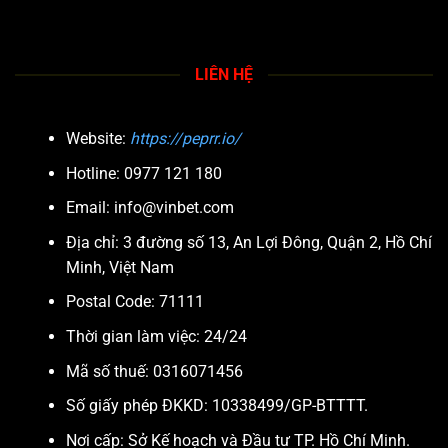
LIÊN HỆ
Website:
https://peprr.io/
Hotline: 0977 121 180
Email:
info@vinbet.com
Địa chỉ: 3 đường số 13, An Lợi Đông, Quận 2, Hồ Chí
Minh, Việt Nam
Postal Code: 71111
Thời gian làm việc: 24/24
Mã số thuế: 0316071456
Số giấy phép ĐKKD: 10338499/GP-BTTTT.
Nơi cấp: Sở Kế hoạch và Đầu tư TP. Hồ Chí Minh.