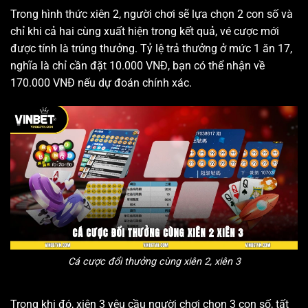
Trong hình thức xiên 2, người chơi sẽ lựa chọn 2 con số và
chỉ khi cả hai cùng xuất hiện trong kết quả, vé cược mới
được tính là trúng thưởng. Tỷ lệ trả thưởng ở mức 1 ăn 17,
nghĩa là chỉ cần đặt 10.000 VNĐ, bạn có thể nhận về
170.000 VNĐ nếu dự đoán chính xác.
Cá cược đổi thưởng cùng xiên 2, xiên 3
Trong khi đó, xiên 3 yêu cầu người chơi chọn 3 con số, tất