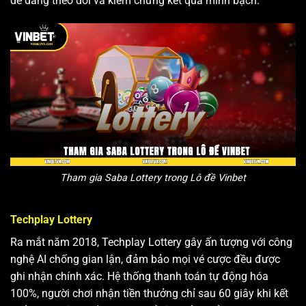
dễ dàng theo dõi và kiểm chứng kết quả minh bạch.
Tham gia Saba Lottery trong Lô đề Vinbet
Techplay Lottery
Ra mắt năm 2018, Techplay Lottery gây ấn tượng với công
nghệ AI chống gian lận, đảm bảo mọi vé cược đều được
ghi nhận chính xác. Hệ thống thanh toán tự động hóa
100%, người chơi nhận tiền thưởng chỉ sau 60 giây khi kết