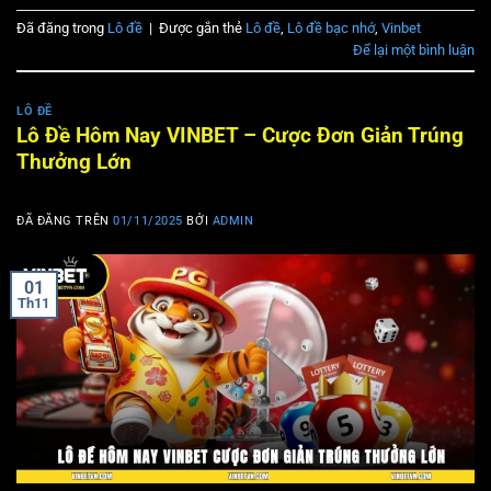
Đã đăng trong
Lô đề
|
Được gắn thẻ
Lô đề
,
Lô đề bạc nhớ
,
Vinbet
Để lại một bình luận
LÔ ĐỀ
Lô Đề Hôm Nay VINBET – Cược Đơn Giản Trúng
Thưởng Lớn
ĐÃ ĐĂNG TRÊN
01/11/2025
BỞI
ADMIN
01
Th11