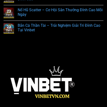
Nổ Hũ Scatter – Cơ Hội Săn Thưởng Đỉnh Cao Mỗi
23
Ngày
Th11
Bắn Cá Thần Tài – Trải Nghiệm Giải Trí Đỉnh Cao
23
Tại Vinbet
Th11