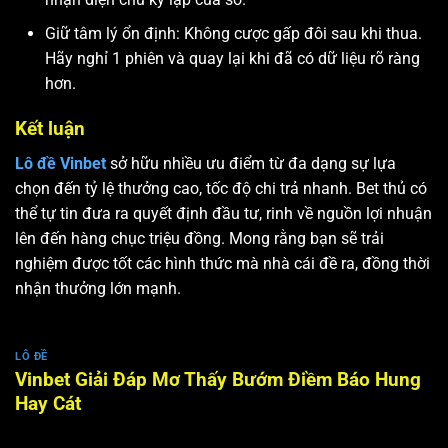
Giữ tâm lý ổn định: Không cược gấp đôi sau khi thua.
Hãy nghỉ 1 phiên và quay lại khi đã có dữ liệu rõ ràng
hơn.
Kết luận
Lô đề Vinbet
sở hữu nhiều ưu điểm từ đa dạng sự lựa
chọn đến tỷ lệ thưởng cao, tốc độ chi trả nhanh. Bet thủ có
thể tự tin đưa ra quyết định đầu tư, rinh về nguồn lợi nhuận
lên đến hàng chục triệu đồng. Mong rằng bạn sẽ trải
nghiệm được tốt các hình thức mà nhà cái đề ra, đồng thời
nhận thưởng lớn mạnh.
LÔ ĐỀ
Vinbet Giải Đáp Mơ Thấy Bướm Điềm Báo Hung
Hay Cát