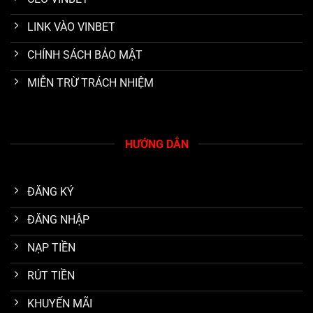
LINK VÀO VINBET
CHÍNH SÁCH BẢO MẬT
MIỄN TRỪ TRÁCH NHIỆM
HƯỚNG DẪN
ĐĂNG KÝ
ĐĂNG NHẬP
NẠP TIỀN
RÚT TIỀN
KHUYẾN MÃI