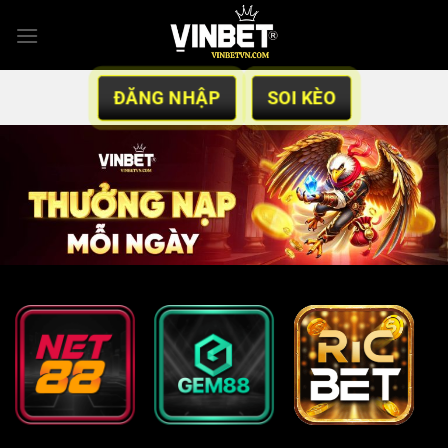
Chuyển
đến
nội
dung
ĐĂNG NHẬP
SOI KÈO