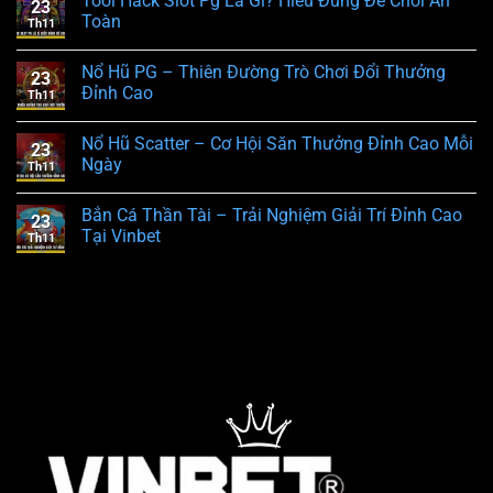
Tool Hack Slot Pg Là Gì? Hiểu Đúng Để Chơi An
23
Toàn
Th11
Nổ Hũ PG – Thiên Đường Trò Chơi Đổi Thưởng
23
Đỉnh Cao
Th11
Nổ Hũ Scatter – Cơ Hội Săn Thưởng Đỉnh Cao Mỗi
23
Ngày
Th11
Bắn Cá Thần Tài – Trải Nghiệm Giải Trí Đỉnh Cao
23
Tại Vinbet
Th11