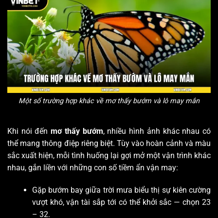
Một số trường hợp khác về mơ thấy bướm và lô may mắn
Khi nói đến
mơ thấy bướm
, nhiều hình ảnh khác nhau có
thể mang thông điệp riêng biệt. Tùy vào hoàn cảnh và màu
sắc xuất hiện, mỗi tình huống lại gợi mở một vận trình khác
nhau, gắn liền với những con số tiềm ẩn vận may:
Gặp bướm bay giữa trời mưa biểu thị sự kiên cường
vượt khó, vận tài sắp tới có thể khởi sắc — chọn 23
– 32.