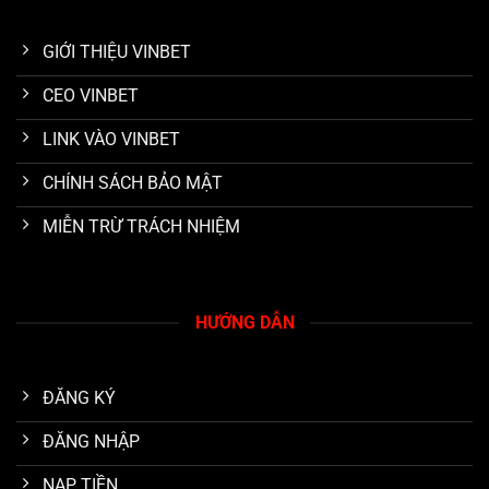
GIỚI THIỆU VINBET
CEO VINBET
LINK VÀO VINBET
CHÍNH SÁCH BẢO MẬT
MIỄN TRỪ TRÁCH NHIỆM
HƯỚNG DẪN
ĐĂNG KÝ
ĐĂNG NHẬP
NẠP TIỀN