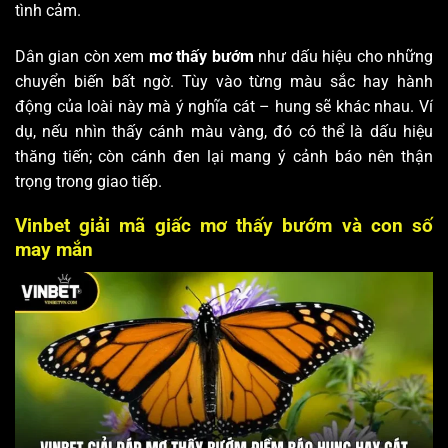
tình cảm.
Dân gian còn xem
mơ thấy bướm
như dấu hiệu cho những
chuyển biến bất ngờ. Tùy vào từng màu sắc hay hành
động của loài này mà ý nghĩa cát – hung sẽ khác nhau. Ví
dụ, nếu nhìn thấy cánh màu vàng, đó có thể là dấu hiệu
thăng tiến; còn cánh đen lại mang ý cảnh báo nên thận
trọng trong giao tiếp.
Vinbet giải mã giấc mơ thấy bướm và con số
may mắn