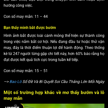
hướng công việc.
Con số may mắn: 11 – 44
Bạn thấy mình bắt được bướm
Hình ảnh bắt được loài cánh mỏng thể hiện sự thành công
trong việc nắm bắt cơ hội. Nếu đang đầu tư hoặc thử vận
may, đây là thời điểm thuận lợi để hành động. Theo thống
kê từ 247 người từng gặp chi tiết này, hơn 60% báo rằng họ
đạt được kết quả tích cực trong tuần kế tiếp.
Con số may mắn: 15 – 51
—>
Bao Lô
Số Đề Và Bí Quyết Soi Cầu Thắng Lớn Mỗi Ngày
Một số trường hợp khác về mơ thấy bướm và lô
may mắn