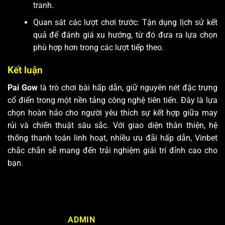
tranh.
Quan sát các lượt chơi trước: Tận dụng lịch sử kết
quả để đánh giá xu hướng, từ đó đưa ra lựa chọn
phù hợp hơn trong các lượt tiếp theo.
Kết luận
Pai Gow
là trò chơi bài hấp dẫn, giữ nguyên nét đặc trưng
cổ điển trong một nền tảng công nghệ tiên tiến. Đây là lựa
chọn hoàn hảo cho người yêu thích sự kết hợp giữa may
rủi và chiến thuật sâu sắc. Với giao diện thân thiện, hệ
thống thanh toán linh hoạt, nhiều ưu đãi hấp dẫn, Vinbet
chắc chắn sẽ mang đến trải nghiệm giải trí đỉnh cao cho
bạn.
ADMIN