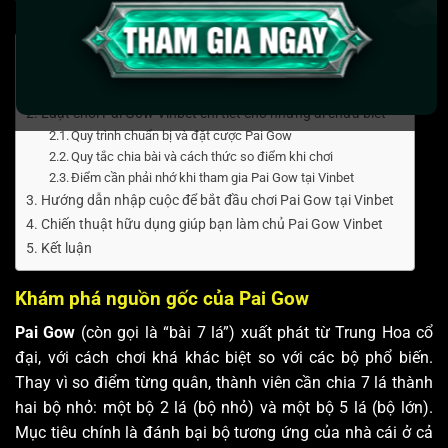
Table of Contents
Khám phá nguồn gốc của Pai Gow
Luật chơi Pai Gow Vinbet chi tiết cho những ai chưa biết
Quy trình chuẩn bị và đặt cược Pai Gow
Quy tắc chia bài và cách thức so điểm khi chơi
Điểm cần phải nhớ khi tham gia Pai Gow tại Vinbet
Hướng dẫn nhập cuộc để bắt đầu chơi Pai Gow tại Vinbet
Chiến thuật hữu dụng giúp bạn làm chủ Pai Gow Vinbet
Kết luận
Khám phá nguồn gốc của Pai Gow
Pai Gow
(còn gọi là “bài 7 lá”) xuất phát từ Trung Hoa cổ
đại, với cách chơi khá khác biệt so với các bộ phổ biến.
Thay vì so điểm từng quân, thành viên cần chia 7 lá thành
hai bộ nhỏ: một bộ 2 lá (bộ nhỏ) và một bộ 5 lá (bộ lớn).
Mục tiêu chính là đánh bại bộ tương ứng của nhà cái ở cả