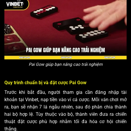
Pai Gow giúp bạn nâng cao trải nghiệm
Quy trình chuẩn bị và đặt cược Pai Gow
Trước khi bắt đầu, người tham gia cần đăng nhập tài
khoản tại Vinbet, nạp tiền vào ví cá cược. Mỗi ván chơi mở
ra, bạn sẽ nhận 7 lá ngẫu nhiên, sau đó phân chia thành
hai bộ hợp lệ. Tùy thuộc vào bộ, thành viên đưa ra chiến
thuật đặt cược phù hợp nhằm tối đa hóa cơ hội chiến
thắng.