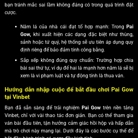
bạn tránh mắc sai lầm không đáng có trong quá trình đặt
cược.
Năm lá của nhà cái đạt tổ hợp mạnh: Trong
Pai
Gow,
khi xuất hiện các dạng đặc biệt như thùng,
sảnh hoặc tứ quý, hệ thống sẽ ưu tiên áp dụng quy
định riêng để bảo đảm tính công bằng.
Sắp xếp không đúng quy chuẩn: Trường hợp chia
bài sai thứ tự, ví dụ để hai lá mạnh hơn năm lá sẽ bị
xem là vi phạm luật và tự động tính là thua ván.
Hướng dẫn nhập cuộc để bắt đầu chơi Pai Gow
tại Vinbet
Bạn đã sẵn sàng để trải nghiệm
Pai Gow
trên nền tảng
Vinbet, chỉ với vài thao tác đơn giản. Bạn có thể tham gia
ván bài đầu tiên, tận hưởng cảm giác hồi hộp và hấp dẫn
mà trò chơi này mang lại. Dưới đây là các bước cụ thể để