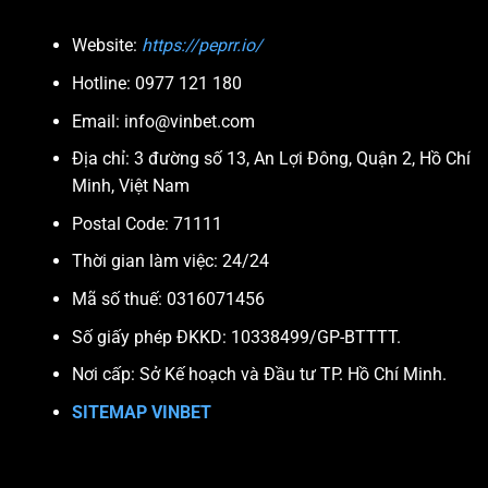
Website:
https://peprr.io/
Hotline: 0977 121 180
Email:
info@vinbet.com
Địa chỉ: 3 đường số 13, An Lợi Đông, Quận 2, Hồ Chí
Minh, Việt Nam
Postal Code: 71111
Thời gian làm việc: 24/24
Mã số thuế: 0316071456
Số giấy phép ĐKKD: 10338499/GP-BTTTT.
Nơi cấp: Sở Kế hoạch và Đầu tư TP. Hồ Chí Minh.
SITEMAP VINBET