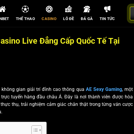
×
NBET
THỂ THAO
CASINO
LÔ ĐỀ
ĐÁ GÀ
TIN TỨC
asino Live Đẳng Cấp Quốc Tế Tại
nbet
không gian giải trí đỉnh cao thông qua
AE Sexy Gaming
, một
trực tuyến hàng đầu châu Á. Đây là nơi thành viên được hòa
thực thụ, trải nghiệm cảm giác chân thật trong từng ván cược
u.