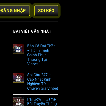
ĐĂNG NHẬP
SOI KÈO
BÀI VIẾT GẦN NHẤT
Bắn Cá Đại Thần
23
– Hành Trình
Th11
Chinh Phục
Thưởng Tại
Vinbet
Soi Cầu 247 –
23
Cập Nhật Kinh
Th11
Nghiệm Từ
Chuyên Gia Vinbet
Pai Gow – Game
23
Bài Truyền Thống
Th11