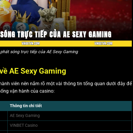
 phát sóng trực tiếp của AE Sexy Gaming
 về AE Sexy Gaming
 thành viên nên nắm rõ một vài thông tin tổng quan dưới đây để
thống vận hành của casino:
Thông tin chi tiết
AE Sexy Gaming
VINBET Casino