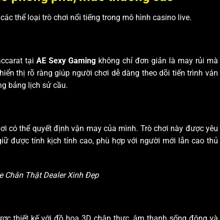
c thể loại trò chơi nổi tiếng trong mô hình casino live.
ccarat tại
AE Sexy Gaming
không chỉ đơn giản là may rủi mà
hiển thị rõ ràng giúp người chơi dễ dàng theo dõi tiến trình ván
ùng bảng lịch sử cầu.
chơi có thể quyết định vận may của mình. Trò chơi này được yêu
iữ được tính kịch tính cao, phù hợp với người mới lẫn cao thủ
 Chân Thật Dealer Xinh Đẹp
ợc thiết kế với đồ họa 3D chân thực, âm thanh sống động và