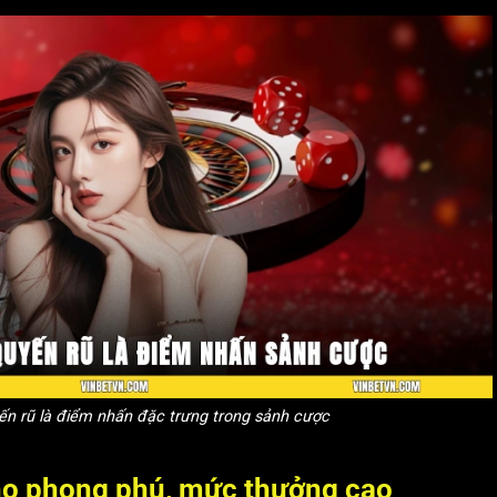
ến rũ là điểm nhấn đặc trưng trong sảnh cược
no phong phú, mức thưởng cao