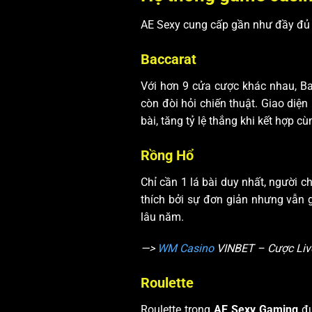
AE Sexy cung cấp gần như đầy đủ cá
Baccarat
Với hơn 9 cửa cược khác nhau, Ba
còn đòi hỏi chiến thuật. Giao diện 
bài, tăng tỷ lệ thắng khi kết hợp c
Rồng Hổ
Chỉ cần 1 lá bài duy nhất, người 
thích bởi sự đơn giản nhưng vẫn g
lâu năm.
—>
WM Casino
VINBET – Cược Live
Roulette
Roulette trong
AE Sexy Gaming
đư