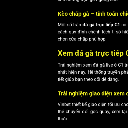
Kèo chấp gà – tính toán chi
Một số trận
đá gà trực tiếp C1
có 
cách quy định chênh lệch tỉ số h
chọn cửa chấp phù hợp.
Xem đá gà trực tiếp 
Trải nghiệm xem đá gà live ở C1 t
nhất hiện nay. Hệ thống truyền ph
tiết giúp bạn theo dõi dễ dàng.
Trải nghiệm giao diện xem c
Vinbet thiết kế giao diện tối ưu c
thể chuyển đổi góc quay, xem lại
thực.