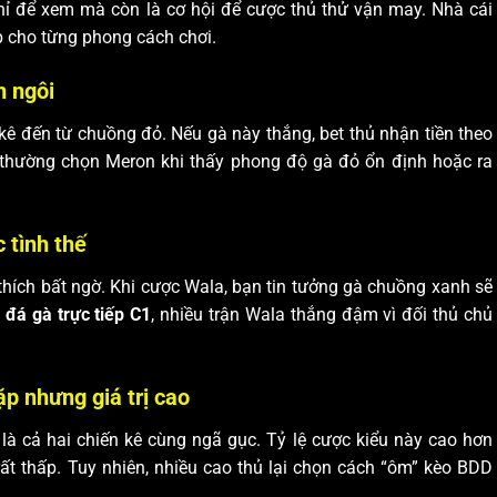
hỉ để xem mà còn là cơ hội để cược thủ thử vận may. Nhà cái
p cho từng phong cách chơi.
n ngôi
kê đến từ chuồng đỏ. Nếu gà này thắng, bet thủ nhận tiền theo
i thường chọn Meron khi thấy phong độ gà đỏ ổn định hoặc ra
 tình thế
thích bất ngờ. Khi cược Wala, bạn tin tưởng gà chuồng xanh sẽ
i
đá gà trực tiếp C1
, nhiều trận Wala thắng đậm vì đối thủ chủ
p nhưng giá trị cao
à cả hai chiến kê cùng ngã gục. Tỷ lệ cược kiểu này cao hơn
rất thấp. Tuy nhiên, nhiều cao thủ lại chọn cách “ôm” kèo BDD