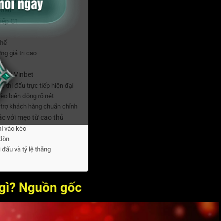
 đấu
tiếp C1
thế
g giá trị cao
ợc
 cái Vinbet
 thi đấu trực tiếp hiện đại
 kèo biến động rõ nét
 trợ khách hàng chuẩn chỉnh
ác với mẹo từ cao thủ
hi vào kèo
 đòn
i đấu và tỷ lệ thắng
à gì? Nguồn gốc