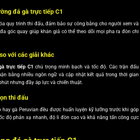
ường đá gà trực tiếp C1
a quy trình thi đấu, đảm bảo sự công bằng cho người xem và
đa góc quay giúp khán giả có thể theo dõi mọi pha ra đòn chi
so với các giải khác
gà trực tiếp C1
chú trọng minh bạch và tốc độ. Các trận đấu
uận bằng nhiều ngôn ngữ và cập nhật kết quả trong thời gian
 phút nhưng đầy áp lực và chiến thuật.
ọn thi đấu
o hay gà Peruvian đều được huấn luyện kỹ lưỡng trước khi góp
tốc độ phản xạ nhanh, độ lì đòn cao và khả năng tấn công cực