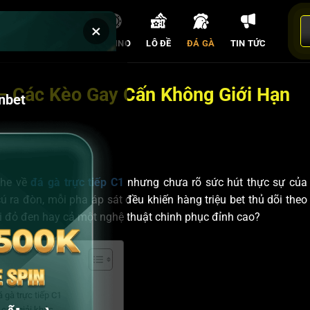
×
NBET
THỂ THAO
CASINO
LÔ ĐỀ
ĐÁ GÀ
TIN TỨC
 – Các Kèo Gay Cấn Không Giới Hạn
nbet
ghe về
đá gà trực tiếp C1
nhưng chưa rõ sức hút thực sự của
 ra đòn, mỗi pha áp sát đều khiến hàng triệu bet thủ dõi theo
hơi đỏ đen hay cả một nghệ thuật chinh phục đỉnh cao?
 gà trực tiếp C1
 các giải khác