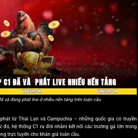
đã và đang phát live ở nhiều nền tảng trên toàn cầu
phát từ Thái Lan và Campuchia – những quốc gia có truyền
 đó, hệ thống C1 ra đời nhằm kết nối các trường gà lớn trong
ng trực tuyến cho khán giả toàn cầu.