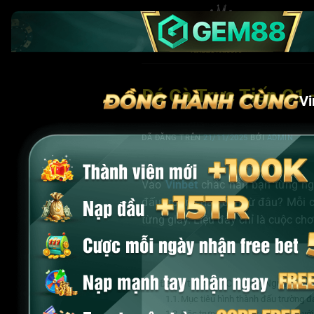
Chuyển
đến
nội
VI
dung
Đá Gà Trực Tiếp C1
Vi
ĐÃ ĐĂNG TRÊN
21/11/2025
BỞI
ADMIN
Vào
Vinbet
chắc hẳn bạn từng n
đấu trường này đến từ đâu? Mỗi cú
từng giây. Liệu đây chỉ là cuộc c
Table of Contents
Đá gà trực tiếp C1 là gì? Nguồn gốc
Mục tiêu hình thành đấu trường đá
Đặc trưng khác biệt của C1 so với