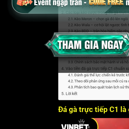
Các giống gà chiến được chọn thi
Các loại kèo cược trong đá gà trực 
Kèo Meron – chọn gà đỏ lên ngôi
Kèo Wala – cơ hội lật ngược tình 
Kèo BDD – trận hòa hiếm gặp nhưn
Kèo chấp gà – tính toán chiến lư
Xem đá gà trực tiếp C1 cực đã ở nhà
Trải nghiệm giao diện xem chiến kê
Đặt cược liền tay – theo dõi tỷ lệ
Chính sách bảo mật hành vi và hỗ
Vào tiền đá gà trực tiếp C1 chuẩn x
Đánh giá thể lực chiến kê trước k
Theo dõi phản ứng sau mỗi cú ra
Phân tích bao quát toàn lịch sử th
Lời kết
Đá gà trực tiếp C1 l