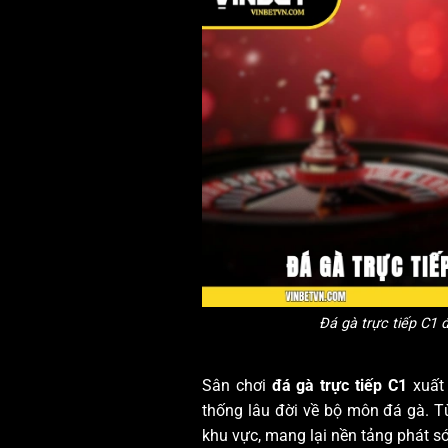
Đá gà trực tiếp C1 
Sân chơi
đá gà trực tiếp C1
xuất 
thống lâu đời về bộ môn đá gà. Từ
khu vực, mang lại nền tảng phát só