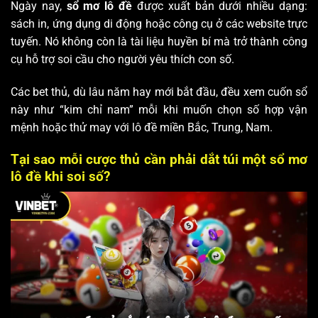
Ngày nay,
sổ mơ lô đề
được xuất bản dưới nhiều dạng:
sách in, ứng dụng di động hoặc công cụ ở các website trực
tuyến. Nó không còn là tài liệu huyền bí mà trở thành công
cụ hỗ trợ soi cầu cho người yêu thích con số.
Các bet thủ, dù lâu năm hay mới bắt đầu, đều xem cuốn sổ
này như “kim chỉ nam” mỗi khi muốn chọn số hợp vận
mệnh hoặc thử may với lô đề miền Bắc, Trung, Nam.
Tại sao mỗi cược thủ cần phải dắt túi một sổ mơ
lô đề khi soi số?