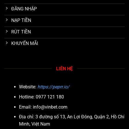
ĐĂNG NHẬP
NẠP TIỀN
RÚT TIỀN
KHUYẾN MÃI
LIÊN HỆ
Website:
https://peprr.io/
Hotline: 0977 121 180
Email:
info@vinbet.com
Địa chỉ: 3 đường số 13, An Lợi Đông, Quận 2, Hồ Chí
Minh, Việt Nam