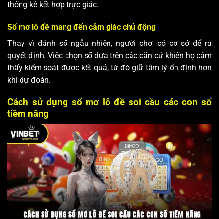
thống kê kết hợp trực giác.
Sổ mơ lô đề mang đến cảm giác chủ động
Thay vì đánh số ngẫu nhiên, người chơi có cơ sở để ra
quyết định. Việc chọn số dựa trên các căn cứ khiến họ cảm
thấy kiểm soát được kết quả, từ đó giữ tâm lý ổn định hơn
khi dự đoán.
Cách sử dụng sổ mơ lô đề soi cầu các con số
tiềm năng