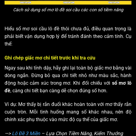
Cách sử dụng sổ mơ lô đề soi cầu các con số tiềm năng
Hiểu sổ mơ soi cầu lô đề thôi chưa đủ, điều quan trọng là
phải biết vận dụng hợp lý để tránh đánh theo cảm tính. Cụ
thể:
Ghi chép giấc mơ chi tiết trước khi tra cứu
Ngay sau khi tỉnh dậy, hãy ghi lại toàn bộ giấc mơ bằng vài
dòng ngắn. Đừng bỏ qua chi tiết nhỏ như màu sắc, hành
động hoặc cảm xúc trong mơ. Khi đối chiếu với
sổ mơ lô
đề
, càng chi tiết bạn càng dễ chọn đúng số hơn.
Ví dụ: Mơ thấy bị rắn đuổi khác hoàn toàn với mơ thấy rắn
cuộn tròn. Mỗi tình huống mang số khác nhau, nên độ
chính xác phụ thuộc vào mức độ cụ thể của giấc mơ.
—>
Lô Đề 3 Miền
– Lựa Chọn Tiềm Năng, Kiếm Thưởng