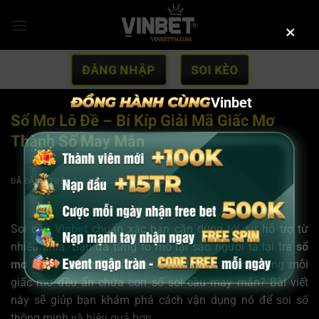
Chuyển
đến
×
nội
dung
ĐĂNG NHẬP
SOI KÈO
Vinbet
Sổ Mơ Lô Đề – Bí Kíp Giải Mã Giấc Mơ
Thành Số May Mắn
ĐÃ ĐĂNG TRÊN
01/11/2025
BỞI
ADMIN
Soi cầu
Vinbet
chuẩn xác bạn cần dùng tới sự hỗ trợ từ
nhiều phía. Bạn đã từng tò mò tại sao người ta lại tra
sổ
mơ lô đề
sau mỗi giấc mơ chưa? Phải chăng trong mỗi
giấc mơ đều ẩn chứa con số soi cầu may mắn? Bài viết
này sẽ giúp bạn khám phá cách vận dụng nó để soi số
thông minh và hiệu quả hơn.