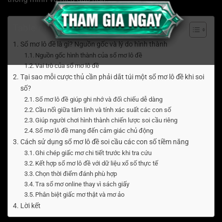
Table of Contents
Sổ mơ lô đề là gì? Nguồn gốc và lý do hình thành
Nguồn gốc hình thành của sổ mơ lô đề
Vai trò của sổ mơ lô đề
Tại sao mỗi cược thủ cần phải dắt túi một sổ mơ lô đề khi soi
số?
Sổ mơ lô đề giúp ghi nhớ và đối chiếu dễ dàng
Cầu nối giữa tâm linh và tính xác suất các con số
Giúp người chơi hình thành chiến lược soi cầu riêng
Sổ mơ lô đề mang đến cảm giác chủ động
Cách sử dụng sổ mơ lô đề soi cầu các con số tiềm năng
Ghi chép giấc mơ chi tiết trước khi tra cứu
Kết hợp sổ mơ lô đề với dữ liệu xổ số thực tế
Chọn thời điểm đánh phù hợp
Tra sổ mơ online thay vì sách giấy
Phân biệt giấc mơ thật và mơ ảo
Lời kết