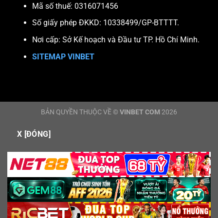
Mã số thuế: 0316071456
Số giấy phép ĐKKD: 10338499/GP-BTTTT.
Nơi cấp: Sở Kế hoạch và Đầu tư TP. Hồ Chí Minh.
SITEMAP VINBET
BẢN QUYỀN THUỘC VỀ ©
VINBET COM
2026
X [ĐÓNG]