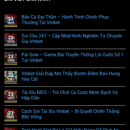
Bắn Cá Đại Thần – Hành Trình Chinh Phục
23
Thưởng Tại Vinbet
Th11
Soi Cầu 247 – Cập Nhật Kinh Nghiệm Từ Chuyên
23
Gia Vinbet
Th11
Pai Gow – Game Bài Truyền Thống Lôi Cuốn Số 1
23
Tại Vinbet
Th11
Vinbet Giải Đáp Mơ Thấy Bướm Điềm Báo Hung
23
Hay Cát
Th11
Tài Xỉu MD5 – Trò Chơi Cá Cược Minh Bạch Và
23
Hấp Dẫn
Th11
Cách Soi Tài Xỉu Vinbet – Bí Quyết Chiến Thắng
23
Bền Vững
Th11