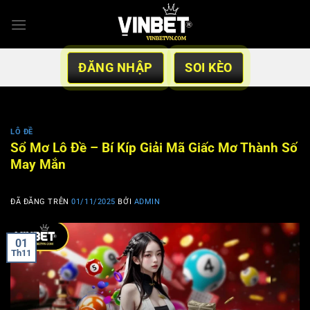
Chuyển
đến
nội
dung
ĐĂNG NHẬP
SOI KÈO
LÔ ĐỀ
Sổ Mơ Lô Đề – Bí Kíp Giải Mã Giấc Mơ Thành Số
May Mắn
ĐÃ ĐĂNG TRÊN
01/11/2025
BỞI
ADMIN
01
Th11