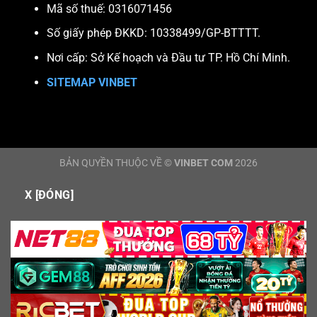
Mã số thuế: 0316071456
Số giấy phép ĐKKD: 10338499/GP-BTTTT.
Nơi cấp: Sở Kế hoạch và Đầu tư TP. Hồ Chí Minh.
SITEMAP VINBET
BẢN QUYỀN THUỘC VỀ ©
VINBET COM
2026
X [ĐÓNG]