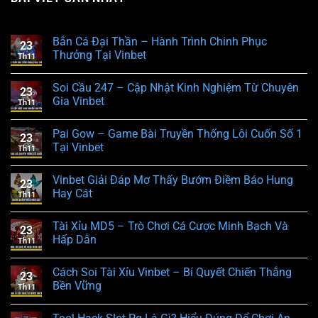
Bắn Cá Đại Thần – Hành Trình Chinh Phục
23
Thưởng Tại Vinbet
Th11
Soi Cầu 247 – Cập Nhật Kinh Nghiệm Từ Chuyên
23
Gia Vinbet
Th11
Pai Gow – Game Bài Truyền Thống Lôi Cuốn Số 1
23
Tại Vinbet
Th11
Vinbet Giải Đáp Mơ Thấy Bướm Điềm Báo Hung
23
Hay Cát
Th11
Tài Xỉu MD5 – Trò Chơi Cá Cược Minh Bạch Và
23
Hấp Dẫn
Th11
Cách Soi Tài Xỉu Vinbet – Bí Quyết Chiến Thắng
23
Bền Vững
Th11