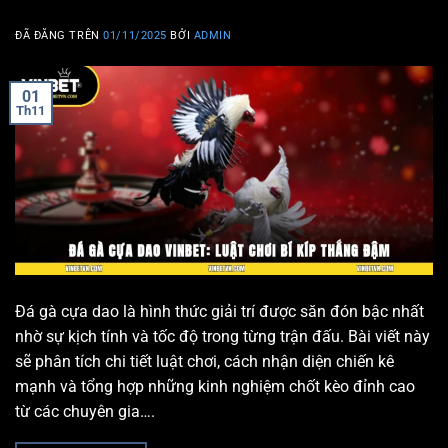
ĐÃ ĐĂNG TRÊN
01/11/2025
BỞI
ADMIN
01
Th11
Đá gà cựa dao là hình thức giải trí được săn đón bậc nhất
nhờ sự kịch tính và tốc độ trong từng trận đấu. Bài viết này
sẽ phân tích chi tiết luật chơi, cách nhận diện chiến kê
mạnh và tổng hợp những kinh nghiệm chốt kèo đỉnh cao
từ các chuyên gia….