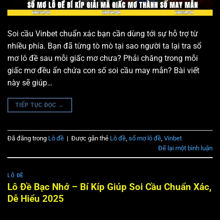
Soi cầu Vinbet chuẩn xác bạn cần dùng tới sự hỗ trợ từ
nhiều phía. Bạn đã từng tò mò tại sao người ta lại tra sổ
mơ lô đề sau mỗi giấc mơ chưa? Phải chăng trong mỗi
giấc mơ đều ẩn chứa con số soi cầu may mắn? Bài viết
này sẽ giúp…
TIẾP TỤC ĐỌC
→
Đã đăng trong
Lô đề
|
Được gắn thẻ
Lô đề
,
sổ mơ lô đề
,
Vinbet
Để lại một bình luận
LÔ ĐỀ
Lô Đề Bạc Nhớ – Bí Kíp Giúp Soi Cầu Chuẩn Xác,
Dễ Hiểu 2025