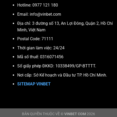
Hotline: 0977 121 180
Email:
info@vinbet.com
Địa chỉ: 3 đường số 13, An Lợi Đông, Quận 2, Hồ Chí
Minh, Việt Nam
Postal Code: 71111
Thời gian làm việc: 24/24
Mã số thuế: 0316071456
Số giấy phép ĐKKD: 10338499/GP-BTTTT.
Nơi cấp: Sở Kế hoạch và Đầu tư TP. Hồ Chí Minh.
SITEMAP VINBET
BẢN QUYỀN THUỘC VỀ ©
VINBET COM
2026