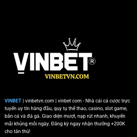
VINBET
| vinbetvn.com | vinbet com - Nhà cái cá cược trực
tuyến uy tín hàng đầu, quy tụ thể thao, casino, slot game,
bắn cá và đá gà. Giao diện mượt, nạp rút nhanh, khuyến
mãi khủng mỗi ngày. Đăng ký ngay nhận thưởng +200K
cho tân thủ!