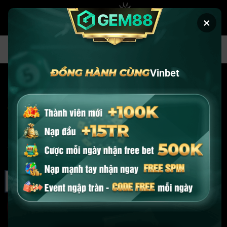
Chuyển
đến
×
nội
dung
ĐĂNG NHẬP
SOI KÈO
Vinbet
ĐÁ GÀ
Đá Gà Savan – Sới Đấu Quốc Tế, Kèo Cược Siêu
Hấp Dẫn
ĐÃ ĐĂNG TRÊN
20/11/2025
BỞI
ADMIN
20
Th11