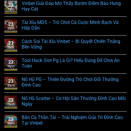
Vinbet Giải Đáp Mơ Thấy Bướm Điềm Báo Hung
23
Hay Cát
Th11
Tài Xỉu MD5 – Trò Chơi Cá Cược Minh Bạch Và
23
Hấp Dẫn
Th11
Cách Soi Tài Xỉu Vinbet – Bí Quyết Chiến Thắng
23
Bền Vững
Th11
Tool Hack Slot Pg Là Gì? Hiểu Đúng Để Chơi An
23
Toàn
Th11
Nổ Hũ PG – Thiên Đường Trò Chơi Đổi Thưởng
23
Đỉnh Cao
Th11
Nổ Hũ Scatter – Cơ Hội Săn Thưởng Đỉnh Cao Mỗi
23
Ngày
Th11
Bắn Cá Thần Tài – Trải Nghiệm Giải Trí Đỉnh Cao
23
Tại Vinbet
Th11