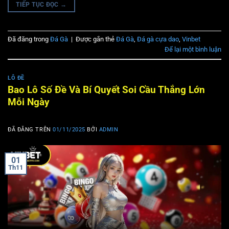
TIẾP TỤC ĐỌC
→
Đã đăng trong
Đá Gà
|
Được gắn thẻ
Đá Gà
,
Đá gà cựa dao
,
Vinbet
Để lại một bình luận
LÔ ĐỀ
Bao Lô Số Đề Và Bí Quyết Soi Cầu Thắng Lớn
Mỗi Ngày
ĐÃ ĐĂNG TRÊN
01/11/2025
BỞI
ADMIN
01
Th11